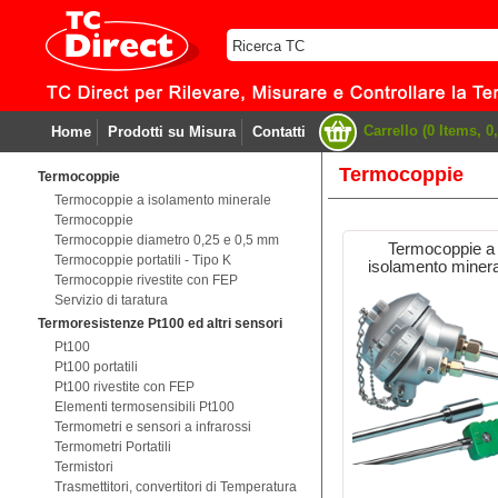
Carrello (0 Items, 0,
Home
Prodotti su Misura
Contatti
Termocoppie
Termocoppie
Termocoppie a isolamento minerale
Termocoppie
Termocoppie diametro 0,25 e 0,5 mm
Termocoppie a
Termocoppie portatili - Tipo K
isolamento miner
Termocoppie rivestite con FEP
Servizio di taratura
Termoresistenze Pt100 ed altri sensori
Pt100
Pt100 portatili
Pt100 rivestite con FEP
Elementi termosensibili Pt100
Termometri e sensori a infrarossi
Termometri Portatili
Termistori
Trasmettitori, convertitori di Temperatura