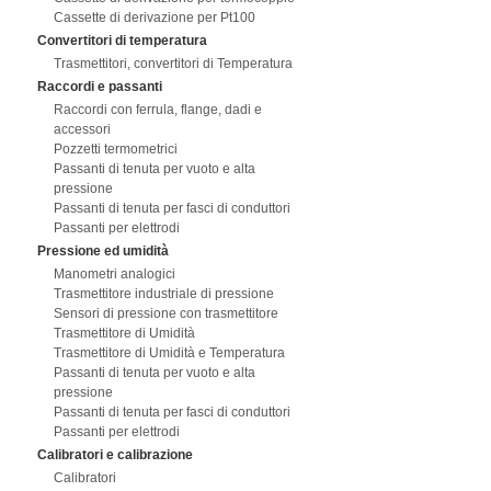
Cassette di derivazione per Pt100
Convertitori di temperatura
Trasmettitori, convertitori di Temperatura
Raccordi e passanti
Raccordi con ferrula, flange, dadi e
accessori
Pozzetti termometrici
Passanti di tenuta per vuoto e alta
pressione
Passanti di tenuta per fasci di conduttori
Passanti per elettrodi
Pressione ed umidità
Manometri analogici
Trasmettitore industriale di pressione
Sensori di pressione con trasmettitore
Trasmettitore di Umidità
Trasmettitore di Umidità e Temperatura
Passanti di tenuta per vuoto e alta
pressione
Passanti di tenuta per fasci di conduttori
Passanti per elettrodi
Calibratori e calibrazione
Calibratori