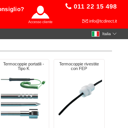
011 22 15 498
onsiglio?
info@tcdirect.it
Accesso cliente
Italia
Termocoppie portatili -
Termocoppie rivestite
Tipo K
con FEP