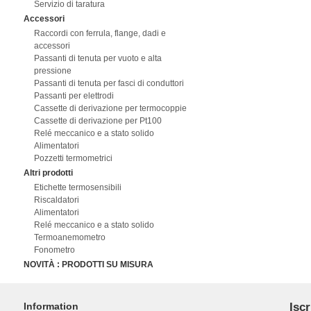
Servizio di taratura
Accessori
Raccordi con ferrula, flange, dadi e
accessori
Passanti di tenuta per vuoto e alta
pressione
Passanti di tenuta per fasci di conduttori
Passanti per elettrodi
Cassette di derivazione per termocoppie
Cassette di derivazione per Pt100
Relé meccanico e a stato solido
Alimentatori
Pozzetti termometrici
Altri prodotti
Etichette termosensibili
Riscaldatori
Alimentatori
Relé meccanico e a stato solido
Termoanemometro
Fonometro
NOVITÀ : PRODOTTI SU MISURA
Information
Iscr