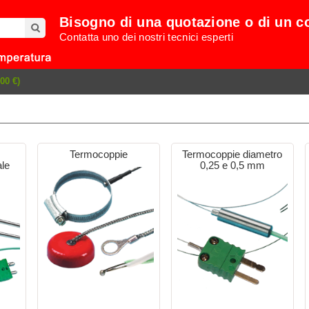
Bisogno di una quotazione o di un c
Contatta uno dei nostri tecnici esperti
00 €)
Termocoppie
Termocoppie diametro
ale
0,25 e 0,5 mm