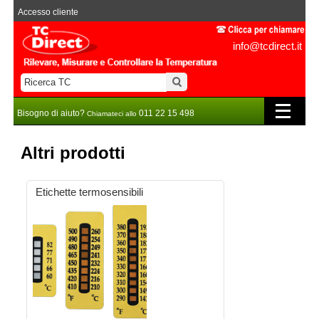
Accesso cliente
info@tcdirect.it
Bisogno di aiuto?
011 22 15 498
Chiamateci allo
Altri prodotti
Etichette termosensibili