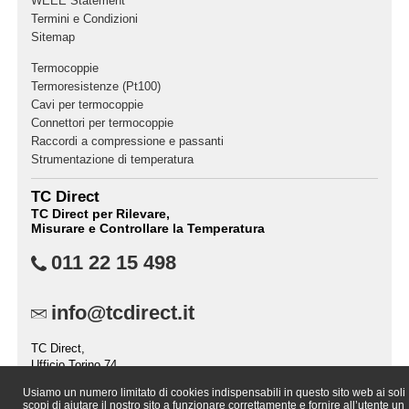
WEEE Statement
Termini e Condizioni
Sitemap
Termocoppie
Termoresistenze (Pt100)
Cavi per termocoppie
Connettori per termocoppie
Raccordi a compressione e passanti
Strumentazione di temperatura
TC Direct
TC Direct per Rilevare,
Misurare e Controllare la Temperatura
011 22 15 498
info@tcdirect.it
TC Direct,
Ufficio Torino 74,
Casella Postale 2237,
Usiamo un numero limitato di cookies indispensabili in questo sito web ai soli
10151 TORINO (TO),
scopi di aiutare il nostro sito a funzionare correttamente e fornire all’utente un