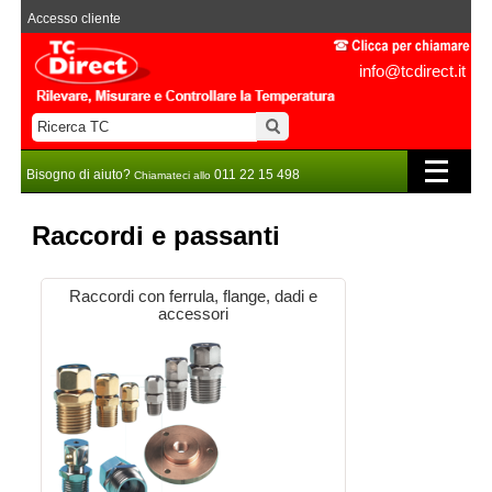
Accesso cliente
info@tcdirect.it
Bisogno di aiuto?
011 22 15 498
Chiamateci allo
Raccordi e passanti
Raccordi con ferrula, flange, dadi e
accessori