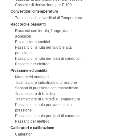
Cassette di derivazione per Pt100
Convertitori di temperatura
Trasmettitori, convertitori di Temperatura
Raccordi e passanti
Raccordi con ferrula, flange, dadi e
accessori
Pozzetti termometrici
Passanti di tenuta per vuoto e alta
pressione
Passanti di tenuta per fasci di conduttori
Passanti per elettrodi
Pressione ed umidità
Manometri analogici
Trasmettitore industriale di pressione
Sensori di pressione con trasmettitore
Trasmettitore di Umidità
Trasmettitore di Umidità e Temperatura
Passanti di tenuta per vuoto e alta
pressione
Passanti di tenuta per fasci di conduttori
Passanti per elettrodi
Calibratori e calibrazione
Calibratori