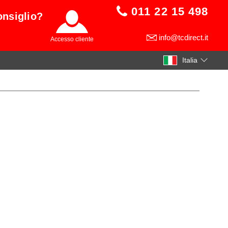
011 22 15 498
onsiglio?
info@tcdirect.it
Accesso cliente
Italia