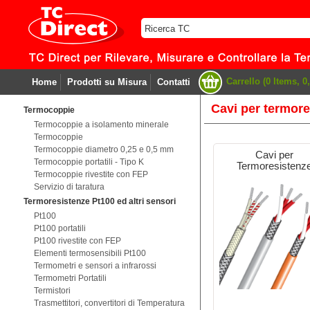
Carrello (0 Items, 0,
Home
Prodotti su Misura
Contatti
Cavi per termore
Termocoppie
Termocoppie a isolamento minerale
Termocoppie
Termocoppie diametro 0,25 e 0,5 mm
Cavi per
Termocoppie portatili - Tipo K
Termoresistenz
Termocoppie rivestite con FEP
Servizio di taratura
Termoresistenze Pt100 ed altri sensori
Pt100
Pt100 portatili
Pt100 rivestite con FEP
Elementi termosensibili Pt100
Termometri e sensori a infrarossi
Termometri Portatili
Termistori
Trasmettitori, convertitori di Temperatura