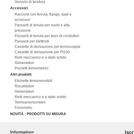
Servizio di taratura
Accessori
Raccordi con ferrula, flange, dadi e
accessori
Passanti di tenuta per vuoto e alta
pressione
Passanti di tenuta per fasci di conduttori
Passanti per elettrodi
Cassette di derivazione per termocoppie
Cassette di derivazione per Pt100
Relé meccanico e a stato solido
Alimentatori
Pozzetti termometrici
Altri prodotti
Etichette termosensibili
Riscaldatori
Alimentatori
Relé meccanico e a stato solido
Termoanemometro
Fonometro
NOVITÀ : PRODOTTI SU MISURA
Information
Iscr