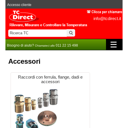
Accesso cliente
info@tcdirect.it
Bisogno di aiuto?
011 22 15 498
Chiamateci allo
Accessori
Raccordi con ferrula, flange, dadi e
accessori