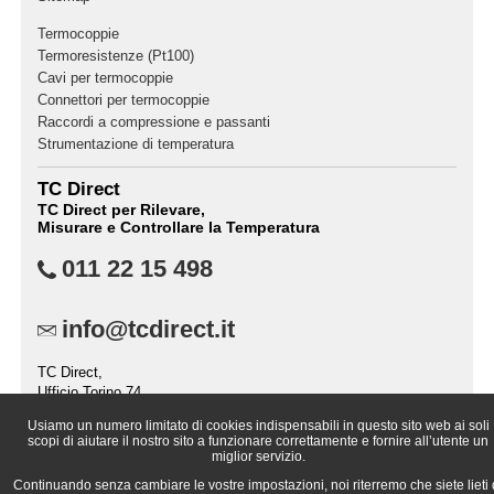
Termocoppie
Termoresistenze (Pt100)
Cavi per termocoppie
Connettori per termocoppie
Raccordi a compressione e passanti
Strumentazione di temperatura
TC Direct
TC Direct per Rilevare,
Misurare e Controllare la Temperatura
011 22 15 498
info@tcdirect.it
TC Direct,
Ufficio Torino 74,
Casella Postale 2237,
Usiamo un numero limitato di cookies indispensabili in questo sito web ai soli
10151 TORINO (TO),
scopi di aiutare il nostro sito a funzionare correttamente e fornire all’utente un
Italia
miglior servizio.
Continuando senza cambiare le vostre impostazioni, noi riterremo che siete lieti 