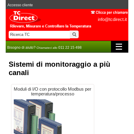
Accesso cliente
info@tcdirect.it
Bisogno di aiuto?
011 22 15 498
Chiamateci allo
Sistemi di monitoraggio a più
canali
Moduli di I/O con protocollo Modbus per
temperatura/processo