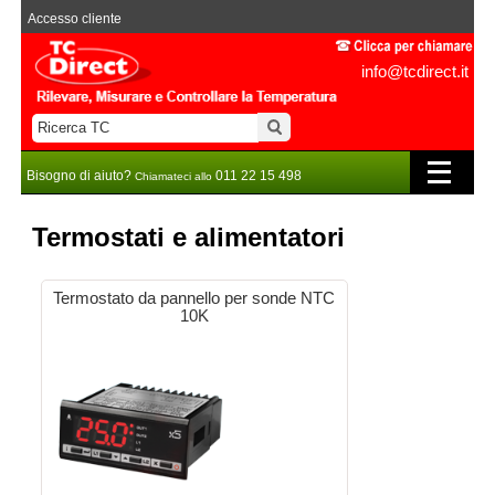
Accesso cliente
info@tcdirect.it
Bisogno di aiuto?
011 22 15 498
Chiamateci allo
Termostati e alimentatori
Termostato da pannello per sonde NTC
10K