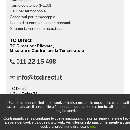
Termoresistenze (Pt100)
Cavi per termocoppie
Connettori per termocoppie
Raccordi a compressione e passanti
Strumentazione di temperatura
TC Direct
TC Direct per Rilevare,
Misurare e Controllare la Temperatura
011 22 15 498
info@tcdirect.it
TC Direct,
Ufficio Torino 74,
Casella Postale 2237,
Usiamo un numero limitato di cookies indispensabili in questo sito web ai soli
10151 TORINO (TO),
scopi di aiutare il nostro sito a funzionare correttamente e fornire all’utente un
Italia
miglior servizio.
Continuando senza cambiare le vostre impostazioni, noi riterremo che siete lieti 
ricevere dei cookie da questo sito web. Per ulteriori informazioni in merito a ques
cookie vi preghiamo di cliccare
qui
.