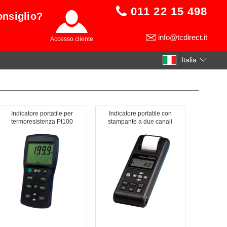
011 22 15 498
onsiglio?
info@tcdirect.it
Accesso cliente
Italia
Indicatore portatile per
Indicatore portatile con
termoresistenza Pt100
stampante a due canali