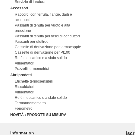
Servizio di taratura
Accessori
Raccordi con ferrula, flange, dadi e
accessori
Passanti di tenuta per vuoto e alta
pressione
Passanti di tenuta per fasci di conduttori
Passanti per elettrodi
Cassette di derivazione per termocoppie
Cassette di derivazione per Pt100
Relé meccanico e a stato solido
Alimentatori
Pozzetti termometrici
Altri prodotti
Etichette termosensibili
Riscaldatori
Alimentatori
Relé meccanico e a stato solido
Termoanemometro
Fonometro
NOVITÀ : PRODOTTI SU MISURA
Information
Iscr