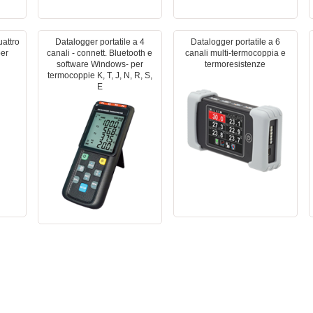
uattro
Datalogger portatile a 4
Datalogger portatile a 6
per
canali - connett. Bluetooth e
canali multi-termocoppia e
software Windows- per
termoresistenze
termocoppie K, T, J, N, R, S,
E