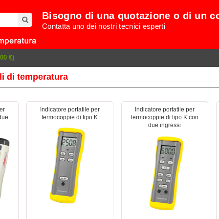
Bisogno di una quotazione o di un c
Contatta uno dei nostri tecnici esperti
00 €)
ili di temperatura
er
Indicatore portatile per
Indicatore portatile per
due
termocoppie di tipo K
termocoppie di tipo K con
due ingressi