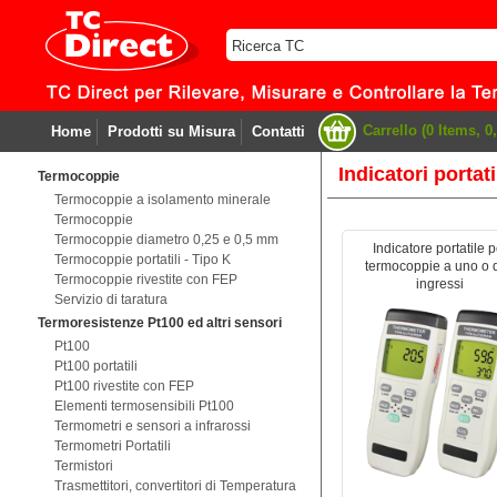
Carrello (0 Items, 0,
Home
Prodotti su Misura
Contatti
Indicatori portat
Termocoppie
Termocoppie a isolamento minerale
Termocoppie
Termocoppie diametro 0,25 e 0,5 mm
Indicatore portatile p
Termocoppie portatili - Tipo K
termocoppie a uno o 
Termocoppie rivestite con FEP
ingressi
Servizio di taratura
Termoresistenze Pt100 ed altri sensori
Pt100
Pt100 portatili
Pt100 rivestite con FEP
Elementi termosensibili Pt100
Termometri e sensori a infrarossi
Termometri Portatili
Termistori
Trasmettitori, convertitori di Temperatura