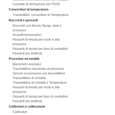
Cassette di derivazione per Pt100
Convertitori di temperatura
Trasmettitori, convertitori di Temperatura
Raccordi e passanti
Raccordi con ferrula, flange, dadi e
accessori
Pozzetti termometrici
Passanti di tenuta per vuoto e alta
pressione
Passanti di tenuta per fasci di conduttori
Passanti per elettrodi
Pressione ed umidità
Manometri analogici
Trasmettitore industriale di pressione
Sensori di pressione con trasmettitore
Trasmettitore di Umidità
Trasmettitore di Umidità e Temperatura
Passanti di tenuta per vuoto e alta
pressione
Passanti di tenuta per fasci di conduttori
Passanti per elettrodi
Calibratori e calibrazione
Calibratori