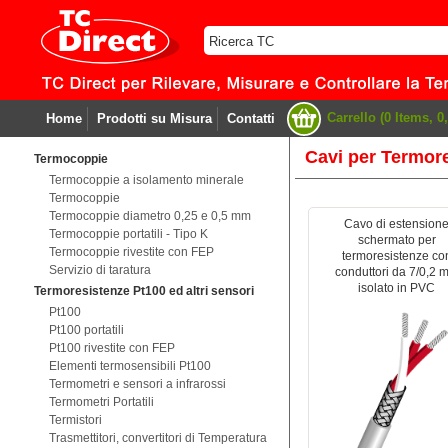
Carrello (0 Items, 0,
Home
Prodotti su Misura
Contatti
Cavi per Termor
Termocoppie
Termocoppie a isolamento minerale
Termocoppie
Termocoppie diametro 0,25 e 0,5 mm
Cavo di estension
Termocoppie portatili - Tipo K
schermato per
Termocoppie rivestite con FEP
termoresistenze co
Servizio di taratura
conduttori da 7/0,2 
isolato in PVC
Termoresistenze Pt100 ed altri sensori
Pt100
Pt100 portatili
Pt100 rivestite con FEP
Elementi termosensibili Pt100
Termometri e sensori a infrarossi
Termometri Portatili
Termistori
Trasmettitori, convertitori di Temperatura