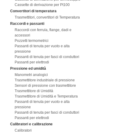
Cassette di derivazione per Pt100
Convertitori di temperatura
Trasmettitori, convertitori di Temperatura
Raccordi e passanti
Raccordi con ferrula, flange, dadi e
accessori
Pozzetti termometrici
Passanti di tenuta per vuoto e alta
pressione
Passanti di tenuta per fasci di conduttori
Passanti per elettrodi
Pressione ed umidità
Manometri analogici
Trasmettitore industriale di pressione
Sensori di pressione con trasmettitore
Trasmettitore di Umidità
Trasmettitore di Umidità e Temperatura
Passanti di tenuta per vuoto e alta
pressione
Passanti di tenuta per fasci di conduttori
Passanti per elettrodi
Calibratori e calibrazione
Calibratori