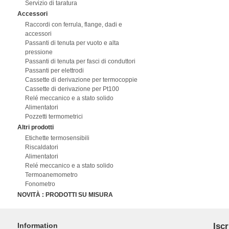
Servizio di taratura
Accessori
Raccordi con ferrula, flange, dadi e
accessori
Passanti di tenuta per vuoto e alta
pressione
Passanti di tenuta per fasci di conduttori
Passanti per elettrodi
Cassette di derivazione per termocoppie
Cassette di derivazione per Pt100
Relé meccanico e a stato solido
Alimentatori
Pozzetti termometrici
Altri prodotti
Etichette termosensibili
Riscaldatori
Alimentatori
Relé meccanico e a stato solido
Termoanemometro
Fonometro
NOVITÀ : PRODOTTI SU MISURA
Information
Iscr