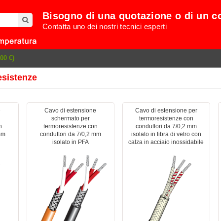
Bisogno di una quotazione o di un c
Contatta uno dei nostri tecnici esperti
00 €)
esistenze
e
Cavo di estensione
Cavo di estensione per
schermato per
termoresistenze con
n
termoresistenze con
conduttori da 7/0,2 mm
mm
conduttori da 7/0,2 mm
isolato in fibra di vetro con
isolato in PFA
calza in acciaio inossidabile