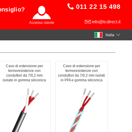
011 22 15 498
onsiglio?
info@tcdirect.it
Accesso cliente
Italia
Cavo di estensione per
Cavo di estensione per
termoresistenze con
termoresistenze con
conduttori da 7/0,2 mm
conduttori da 7/0,2 mm isolati
isolato in gomma siliconica
in PFA e gomma siliconica