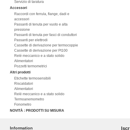
Servizio di taratura
Accessori
Raccordi con ferrula, flange, dadi e
accessori
Passanti di tenuta per vuoto e alta
pressione
Passanti di tenuta per fasci di conduttori
Passanti per elettrodi
Cassette di derivazione per termocoppie
Cassette di derivazione per Pt100
Relé meccanico e a stato solido
Alimentatori
Pozzetti termometrici
Altri prodotti
Etichette termosensibili
Riscaldatori
Alimentatori
Relé meccanico e a stato solido
Termoanemometro
Fonometro
NOVITÀ : PRODOTTI SU MISURA
Information
Iscr