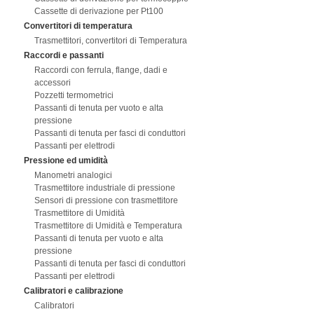
Cassette di derivazione per Pt100
Convertitori di temperatura
Trasmettitori, convertitori di Temperatura
Raccordi e passanti
Raccordi con ferrula, flange, dadi e
accessori
Pozzetti termometrici
Passanti di tenuta per vuoto e alta
pressione
Passanti di tenuta per fasci di conduttori
Passanti per elettrodi
Pressione ed umidità
Manometri analogici
Trasmettitore industriale di pressione
Sensori di pressione con trasmettitore
Trasmettitore di Umidità
Trasmettitore di Umidità e Temperatura
Passanti di tenuta per vuoto e alta
pressione
Passanti di tenuta per fasci di conduttori
Passanti per elettrodi
Calibratori e calibrazione
Calibratori