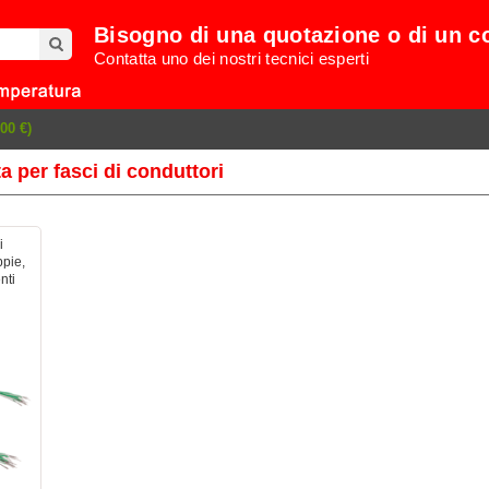
Bisogno di una quotazione o di un c
Contatta uno dei nostri tecnici esperti
00 €)
a per fasci di conduttori
i
ppie,
nti