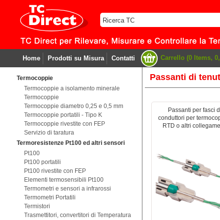
Carrello (0 Items, 0,
Home
Prodotti su Misura
Contatti
Passanti di tenut
Termocoppie
Termocoppie a isolamento minerale
Termocoppie
Termocoppie diametro 0,25 e 0,5 mm
Passanti per fasci d
Termocoppie portatili - Tipo K
conduttori per termoco
Termocoppie rivestite con FEP
RTD o altri collegame
Servizio di taratura
Termoresistenze Pt100 ed altri sensori
Pt100
Pt100 portatili
Pt100 rivestite con FEP
Elementi termosensibili Pt100
Termometri e sensori a infrarossi
Termometri Portatili
Termistori
Trasmettitori, convertitori di Temperatura