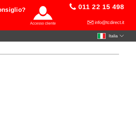
011 22 15 498
onsiglio?
info@tcdirect.it
Accesso cliente
Italia