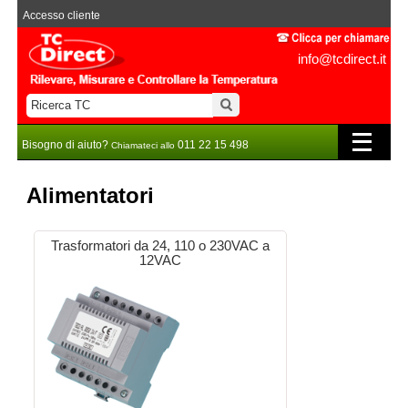
Accesso cliente
info@tcdirect.it
Bisogno di aiuto?
011 22 15 498
Chiamateci allo
Alimentatori
Trasformatori da 24, 110 o 230VAC a
12VAC