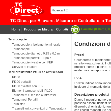
Carrello (0 Items, 0,
Home
Prodotti su Misura
Contatti
Termocoppie
Condizioni d
Termocoppie a isolamento minerale
Termocoppie
Termocoppie diametro 0,25 e 0,5 mm
Prezzi
Termocoppie portatili - Tipo K
Cercheremo di mantenere tut
Termocoppie rivestite con FEP
ns. sito www.tcdirect.it. Ino
Servizio di taratura
preziosi (come il platino), p
evidenziati con apposite no
Termoresistenze Pt100 ed altri sensori
Pt100
I.V.A.
Pt100 portatili
I prezzi indicati sono imponi
Pt100 rivestite con FEP
in vigore al momento della 
Elementi termosensibili Pt100
Descrizione prodotti
Termometri e sensori a infrarossi
Termometri Portatili
Diamo il maggior numero possi
possono esserci richiesti 
Termistori
di errori o di omissioni, nonostante abbiamo controllato attentamente questo catalogo
Trasmettitori, convertitori di Temperatura
con i nostri redattori. Se 