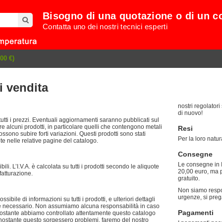
Bisogno di una quotazione o di un c
Contatta uno dei nostri tecnici esperti
00 €)
i vendita
nostri regolatori
di nuovo!
ti i prezzi. Eventuali aggiornamenti saranno pubblicati sul
ltre alcuni prodotti, in particolare quelli che contengono metali
Resi
ossono subire forti variazioni. Questi prodotti sono stati
Per la loro natur
te nelle relative pagine del catalogo.
Consegne
Le consegne in I
bili. L’I.V.A. è calcolata su tutti i prodotti secondo le aliquote
20,00 euro, ma p
fatturazione.
gratuito.
Non siamo respon
urgenze, si preg
bile di informazioni su tutti i prodotti, e ulteriori dettagli
se necessario. Non assumiamo alcuna responsabilità in caso
Pagamenti
nonostante questo sorgessero problemi, faremo del nostro