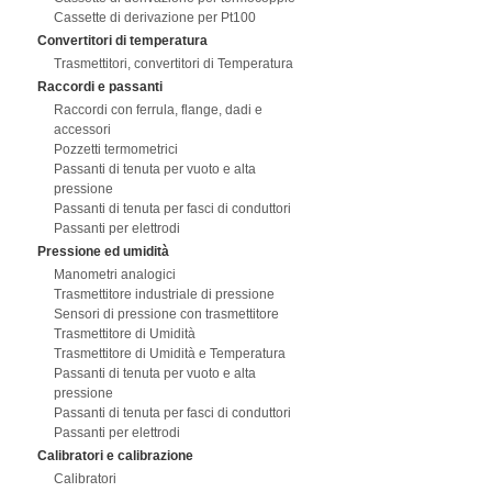
Cassette di derivazione per Pt100
Convertitori di temperatura
Trasmettitori, convertitori di Temperatura
Raccordi e passanti
Raccordi con ferrula, flange, dadi e
accessori
Pozzetti termometrici
Passanti di tenuta per vuoto e alta
pressione
Passanti di tenuta per fasci di conduttori
Passanti per elettrodi
Pressione ed umidità
Manometri analogici
Trasmettitore industriale di pressione
Sensori di pressione con trasmettitore
Trasmettitore di Umidità
Trasmettitore di Umidità e Temperatura
Passanti di tenuta per vuoto e alta
pressione
Passanti di tenuta per fasci di conduttori
Passanti per elettrodi
Calibratori e calibrazione
Calibratori