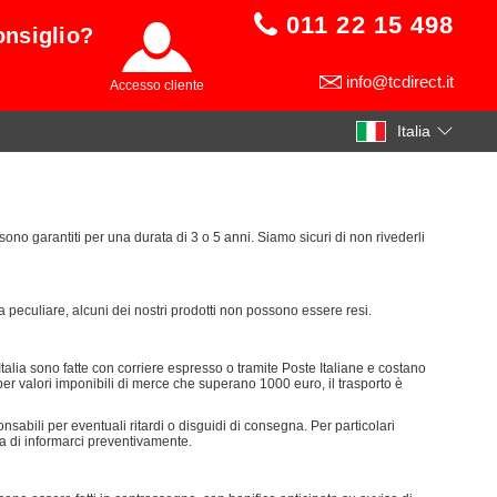
011 22 15 498
onsiglio?
info@tcdirect.it
Accesso cliente
Italia
 sono garantiti per una durata di 3 o 5 anni. Siamo sicuri di non rivederli
a peculiare, alcuni dei nostri prodotti non possono essere resi.
talia sono fatte con corriere espresso o tramite Poste Italiane e costano
er valori imponibili di merce che superano 1000 euro, il trasporto è
sabili per eventuali ritardi o disguidi di consegna. Per particolari
a di informarci preventivamente.