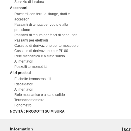
Servizio di taratura
Accessori
Raccordi con ferrula, flange, dadi e
accessori
Passanti di tenuta per vuoto e alta
pressione
Passanti di tenuta per fasci di conduttori
Passanti per elettrodi
Cassette di derivazione per termocoppie
Cassette di derivazione per Pt100
Relé meccanico e a stato solido
Alimentatori
Pozzetti termometrici
Altri prodotti
Etichette termosensibili
Riscaldatori
Alimentatori
Relé meccanico e a stato solido
Termoanemometro
Fonometro
NOVITÀ : PRODOTTI SU MISURA
Information
Iscr