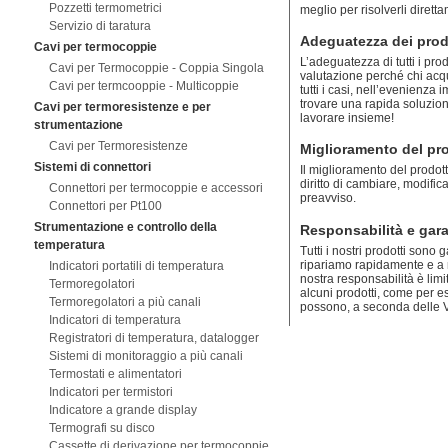
Pozzetti termometrici
meglio per risolverli diret
Servizio di taratura
Adeguatezza dei prodo
Cavi per termocoppie
L’adeguatezza di tutti i pro
Cavi per Termocoppie - Coppia Singola
valutazione perché chi acq
Cavi per termcooppie - Multicoppie
tutti i casi, nell’evenienz
trovare una rapida soluzion
Cavi per termoresistenze e per
lavorare insieme!
strumentazione
Cavi per Termoresistenze
Miglioramento del pr
Sistemi di connettori
Il miglioramento del prodott
diritto di cambiare, modific
Connettori per termocoppie e accessori
preavviso.
Connettori per Pt100
Strumentazione e controllo della
Responsabilità e gar
temperatura
Tutti i nostri prodotti sono 
ripariamo rapidamente e a n
Indicatori portatili di temperatura
nostra responsabilità è limi
Termoregolatori
alcuni prodotti, come per 
Termoregolatori a più canali
possono, a seconda delle Vs.
Indicatori di temperatura
Registratori di temperatura, datalogger
Sistemi di monitoraggio a più canali
Termostati e alimentatori
Indicatori per termistori
Indicatore a grande display
Termografi su disco
Cassette di derivazione per termocoppie