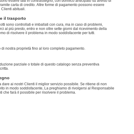
ono essere fatti in contrassegno, con bonifico anticipato su avviso di
redito. Altre forme di pagamento possono essere
Clienti abituali.
 il trasporto
tti sono controllati e imballati con cura, ma in caso di problemi,
rci al più presto, entro e non oltre sette giorni dal ricevimento della
o di risolvere il problema in modo soddisfacente per tutti.
 di nostra proprietà fino al loro completo pagamento.
roduzione parziale o totale di questo catalogo senza preventiva
ritta.
pegno
are ai nostri Clienti il miglior servizio possibile. Se ritiene di non
vito in modo soddisfacente, La preghiamo di rivolgersi al Responsabile
i che farà il possibile per risolvere il problema.