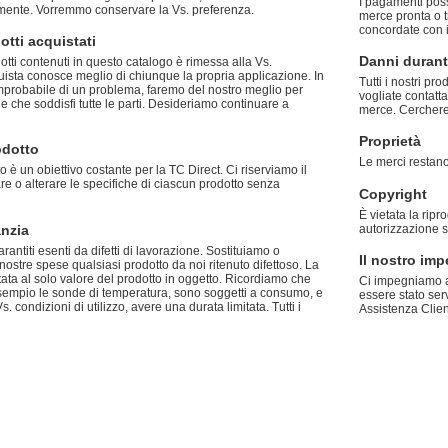
I pagamenti poss
tamente. Vorremmo conservare la Vs. preferenza.
merce pronta o tramite carta di c
concordate con i 
tti acquistati
Danni durante
dotti contenuti in questo catalogo è rimessa alla Vs.
uista conosce meglio di chiunque la propria applicazione. In
Tutti i nostri prodo
a improbabile di un problema, faremo del nostro meglio per
vogliate contatta
e che soddisfi tutte le parti. Desideriamo continuare a
merce. Cercherem
Proprietà
odotto
Le merci restano
o è un obiettivo costante per la TC Direct. Ci riserviamo il
are o alterare le specifiche di ciascun prodotto senza
Copyright
È vietata la rip
anzia
autorizzazione sc
garantiti esenti da difetti di lavorazione. Sostituiamo o
Il nostro im
ostre spese qualsiasi prodotto da noi ritenuto difettoso. La
tata al solo valore del prodotto in oggetto. Ricordiamo che
Ci impegniamo a d
esempio le sonde di temperatura, sono soggetti a consumo, e
essere stato ser
 condizioni di utilizzo, avere una durata limitata. Tutti i
Assistenza Client