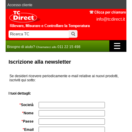
Accesso cliente
info@tcdirect.it
Bisogno di aiuto?
011 22 15 498
Chiamateci allo
Iscrizione alla newsletter
Se desideri ricevere periodicamente e-mail relative ai nuovi prodotti,
iscriviti qui sotto:
I tuoi dettagli:
*
Società
*
Nome
*
Paese
*
Email