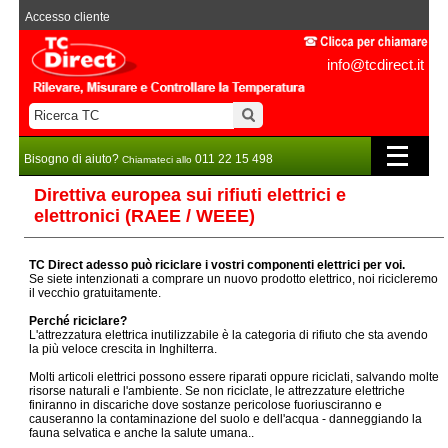
Accesso cliente
info@tcdirect.it
Bisogno di aiuto?
011 22 15 498
Chiamateci allo
Direttiva europea sui rifiuti elettrici e
elettronici (RAEE / WEEE)
TC Direct adesso può riciclare i vostri componenti elettrici per voi.
Se siete intenzionati a comprare un nuovo prodotto elettrico, noi ricicleremo
il vecchio gratuitamente.
Perché riciclare?
L'attrezzatura elettrica inutilizzabile è la categoria di rifiuto che sta avendo
la più veloce crescita in Inghilterra.
Molti articoli elettrici possono essere riparati oppure riciclati, salvando molte
risorse naturali e l'ambiente. Se non riciclate, le attrezzature elettriche
finiranno in discariche dove sostanze pericolose fuoriusciranno e
causeranno la contaminazione del suolo e dell'acqua - danneggiando la
fauna selvatica e anche la salute umana..