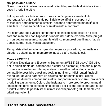
Noi possiamo aiutarvi
Siamo onorati di potere dare ai nostri clienti la possibilità di riciclare i loro
vecchi prodotti elettrici.
Tutti i prodotti restituiti saranno messi in un'apposita area di rifiuti
segregata. Un ente certificato per il riciclo dei rifiuti si occuperà di
raccoglierli periodicamente, smaltirli secondo appropriate modalità e di
emettere un idoneo certificato di smaltimento autorizzato.
Per ricordarvi che i vecchi componenti elettrici possono essere riciclati,
saranno marchiati con l'apposito simbolo del bidone crociato. Siete pregati
di non gettare nessun componente elettrico (compresi quelli marchiati da
questo segno) nella vostra pattumiera.
Per qualsiasi informazione riguardante questa procedura, non esitate a
chiedere dettagli ad un membro del nostro staff o contattateci.
Cosa è il WEEE?
Il "Waste Electrical and Electronic Equipment (WEEE) Directive" (Direttivo
per lo smaltimento dei componenti elettrici ed elettronici) richiede ai paesi
di massimizzare la raccolta separata e di smaltire nel modo più eco-
compatibile possibile questi prodotti. In Inghilterra, i distributori (inclusi i
rivenditori) devono garantire un sistema che permetta a tutti i clienti
compratori di nuovi componenti elettrici l'opportunità di riciclare i loro vecchi
prodotti gratuitamente. Coloro che instaurano il loro proprio programma di
smaltimento devono come minimo offrire a tutti i clienti che comprano nuovi
prodotti elettrici la possibilità di ritirare i vecchi prodotti gratuitamente con
criteri equivalenti.
Iscrizione alla newsletter